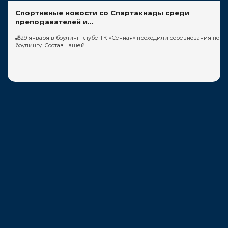
Спортивные новости со Спартакиады среди
преподавателей и
...
🎳29 января в боулинг-клубе ТК «Сенная» проходили соревнования по
боулингу. Состав нашей…