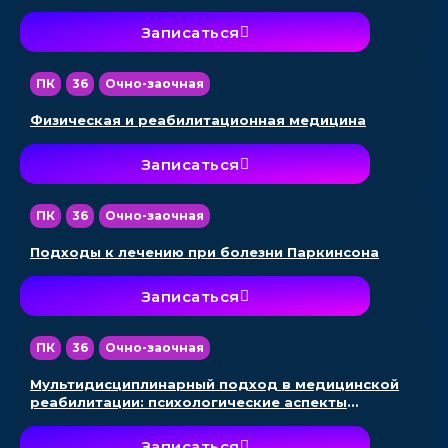
Записаться
ПК
36
Очно-заочная
Физическая и реабилитационная медицина
Записаться
ПК
36
Очно-заочная
Подходы к лечению при болезни Паркинсона
Записаться
ПК
36
Очно-заочная
Мультидисциплинарный подход в медицинской
реабилитации: психологические аспекты
взаимодействия специалистов в
междисциплинарной бригаде
Записаться